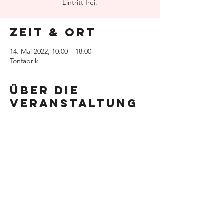
Eintritt frei.
Zeit & Ort
14. Mai 2022, 10:00 – 18:00
Tonfabrik
Über die
Veranstaltung
Finde Gebrauchtes und Gelilebtes.
Entdecke Schätze, triff neue Leute und hab
eine gute Zeit im coolen Ambiente der
Tonfabrik. Die Flohmarkt Partys
"Dancefloormarkt" werden von ZeitRaum
organisiert. Wer Verkaufstische buchen
möchte, findet alle Infos
hier
.
Eintritt frei. Öffnungszeiten 10-18 Uhr