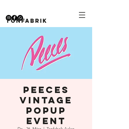
TONFABRIK
Peeces
Vintage
PopUp
Event
Do., 26. März
  |  
Tonfabrik Aalen