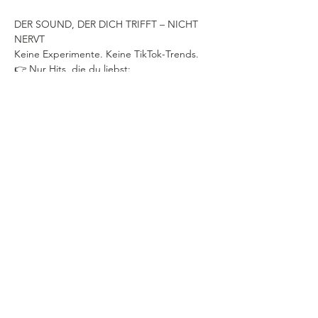
DER SOUND, DER DICH TRIFFT – NICHT 
NERVT
Keine Experimente. Keine TikTok-Trends.
👉 Nur Hits, die du liebst:
🔥 80er – zum Mitsingen
🔥 90er & 2000er – volle Eskalation
🔥 Rock, Pop, RnB & HipHop – alles aus 
Deiner Zeit
🎟️ VVK-TICKET
= WELCOME SHOT
🎧 GENERATION VIVA – DEIN SOUND
Schreib deine Wunsch-Songs in die 
Veranstaltung
und wir spielen sie.